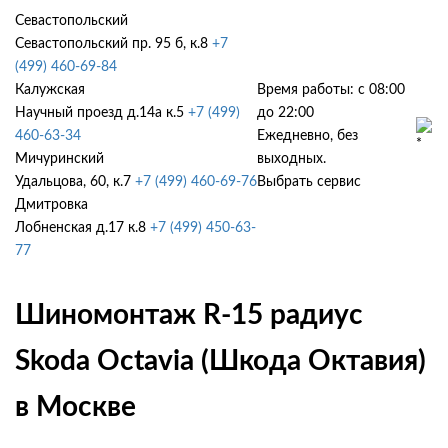
Севастопольский
Севастопольский пр. 95 б, к.8
+7
(499) 460-69-84
Калужская
Время работы: с 08:00
Научный проезд д.14а к.5
+7 (499)
до 22:00
460-63-34
Ежедневно, без
Мичуринский
выходных.
Удальцова, 60, к.7
+7 (499) 460-69-76
Выбрать сервис
Дмитровка
Лобненская д.17 к.8
+7 (499) 450-63-
77
Шиномонтаж R-15 радиус
Skoda Octavia (Шкода Октавия)
в Москве