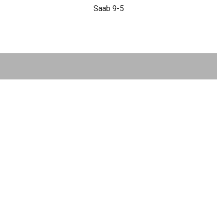
Saab 9-5
НАШИ АКЦИИ
Диагностика Сааб за 490₽
Проверка авто по 43 параметрам