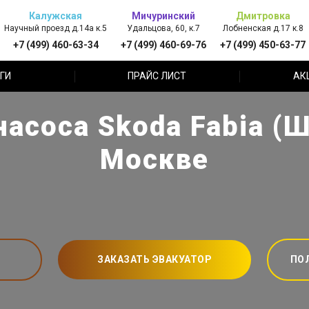
Калужская
Мичуринский
Дмитровка
Научный проезд д.14а к.5
Удальцова, 60, к.7
Лобненская д.17 к.8
+7 (499) 460-63-34
+7 (499) 460-69-76
+7 (499) 450-63-77
ГИ
ПРАЙС ЛИСТ
АК
асоса Skoda Fabia (
Москве
ЗАКАЗАТЬ ЭВАКУАТОР
ПО