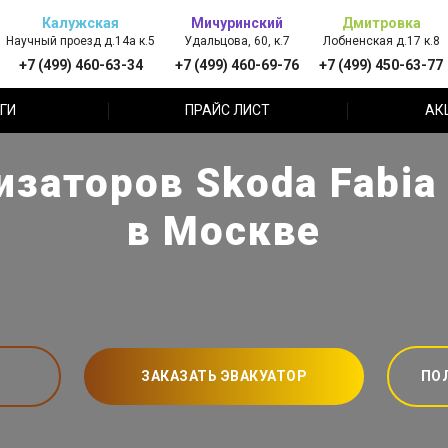
Калужская
Мичуринский
Дмитровка
Научный проезд д.14а к.5
Удальцова, 60, к.7
Лобненская д.17 к.8
+7 (499) 460-63-34
+7 (499) 460-69-76
+7 (499) 450-63-77
ГИ
ПРАЙС ЛИСТ
АК
изаторов Skoda Fabia
в Москве
ЗАКАЗАТЬ ЭВАКУАТОР
ПО