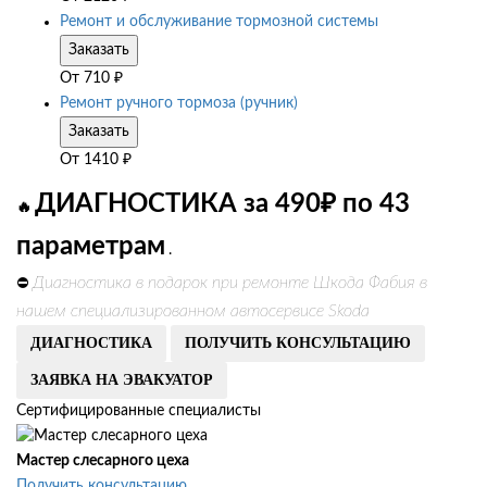
Ремонт и обслуживание тормозной системы
Заказать
От
710
₽
Ремонт ручного тормоза (ручник)
Заказать
От
1410
₽
ДИАГНОСТИКА за 490₽ по 43
🔥
параметрам
.
Диагностика в подарок при ремонте Шкода Фабия в
⛔
нашем специализированном автосервисе Skoda
ДИАГНОСТИКА
ПОЛУЧИТЬ КОНСУЛЬТАЦИЮ
ЗАЯВКА НА ЭВАКУАТОР
Сертифицированные специалисты
Мастер слесарного цеха
Получить консультацию