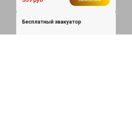
Бесплатный эвакуатор
При ремонте Skoda Karoq ДВС,
эвакуация авто в пределах МКАД в
подарок.
Записаться
Сделаем дешевле
При калькуляции на руках из другого
сервиса - эти же работы и запчасти по