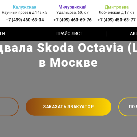
Калужская
Мичуринский
Дмитровка
Научный проезд д.14а к.5
Удальцова, 60, к.7
Лобненская д.17 к.8
+7 (499) 460-63-34
+7 (499) 460-69-76
+7 (499) 450-63-77
ГИ
ПРАЙС ЛИСТ
АК
вала Skoda Octavia 
в Москве
ЗАКАЗАТЬ ЭВАКУАТОР
ПО