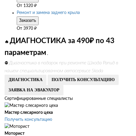
От
1320
₽
Ремонт и замена заднего крыла
Заказать
От
3970
₽
ДИАГНОСТИКА за 490₽ по 43
🔥
параметрам
.
Диагностика в подарок при ремонте Шкода Рапид в
⛔
нашем специализированном автосервисе Skoda
ДИАГНОСТИКА
ПОЛУЧИТЬ КОНСУЛЬТАЦИЮ
ЗАЯВКА НА ЭВАКУАТОР
Сертифицированные специалисты
Мастер слесарного цеха
Получить консультацию
Моторист