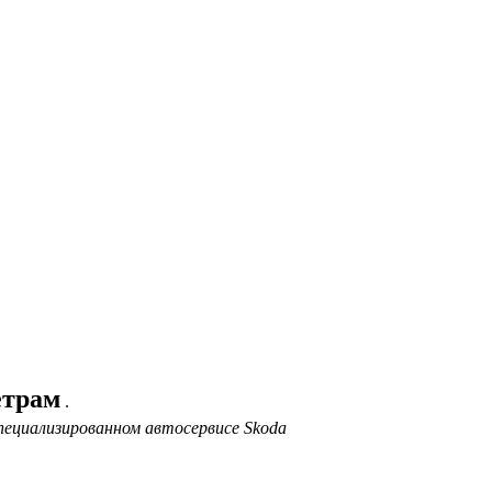
етрам
.
пециализированном автосервисе Skoda