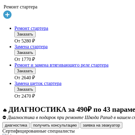
Ремонт стартера
Ремонт стартера
Заказать
От
5280
₽
Замена стартера
Заказать
От
1770
₽
Ремонт и замена втягивающего реле стартера
Заказать
От
2640
₽
Замена щеток стартера
Заказать
От
2470
₽
ДИАГНОСТИКА за 490₽ по 43 парам
🔥
⛔
Диагностика в подарок при ремонте Шкода Рапид в нашем с
диагностика
получить консультацию
заявка на эвакуатор
Сертифицированные специалисты