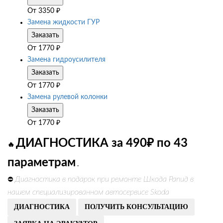
От
3350
₽
Замена жидкости ГУР
Заказать
От
1770
₽
Замена гидроусилителя
Заказать
От
1770
₽
Замена рулевой колонки
Заказать
От
1770
₽
ДИАГНОСТИКА за 490₽ по 43
🔥
параметрам
.
Диагностика в подарок при ремонте Шкода Рапид в
⛔
нашем специализированном автосервисе Skoda
ДИАГНОСТИКА
ПОЛУЧИТЬ КОНСУЛЬТАЦИЮ