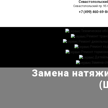
Севастопольски
Севастопольский пр. 95 б
+7 (499) 460-69-8
ГЛАВНАЯ
УСЛ
Техническое об
Ремонт тран
Ремонт дизельных
Ремонт хо
Ремонт тормозн
Детейл
Замена ст
Замена натяжи
(