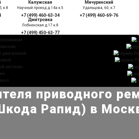
й
Калужская
Мичуринский
, к.8
Научный проезд д.14а к.5
Удальцова, 60, к.7
4
+7 (499) 460-63-34
+7 (499) 460-69-76
Дмитровка
Лобненская д.17 к.8
+7 (499) 450-63-77
УГИ
ПРАЙС ЛИСТ
АКЦ
служивание
смиссии
 двигателей
Ре
довой
Р
ой системы
инг
екол
теля приводного рем
Шкода Рапид) в Моск