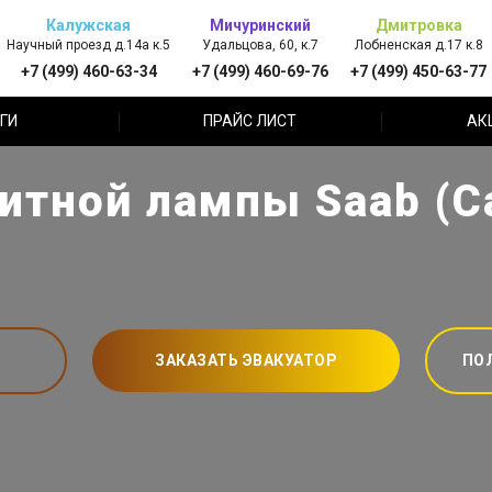
Калужская
Мичуринский
Дмитровка
Научный проезд д.14а к.5
Удальцова, 60, к.7
Лобненская д.17 к.8
+7 (499) 460-63-34
+7 (499) 460-69-76
+7 (499) 450-63-77
ГИ
ПРАЙС ЛИСТ
АК
итной лампы Saab (С
ЗАКАЗАТЬ ЭВАКУАТОР
ПО