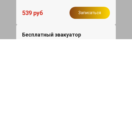
539 руб
Записаться
Бесплатный эвакуатор
При ремонте Skoda Superb ДВС,
эвакуация авто в пределах МКАД в
подарок.
Записаться
Сделаем дешевле