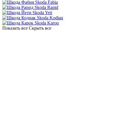
Skoda Fabia
Skoda Rapid
Skoda Yeti
Skoda Kodiaq
Skoda Karoq
Показать все
Скрыть все
СЕВАСТОПОЛЬСКИЙ
Севастопольский пр. 95 б, к.8
Ежедневно с 8:00 до 22:00
+7 (499) 460-69-84