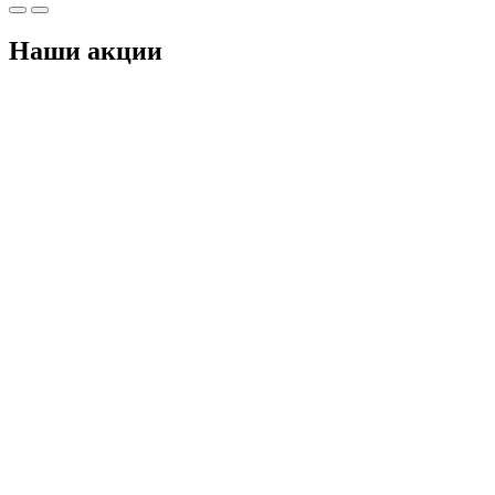
Наши акции
 руб
исаться
исаться
исаться