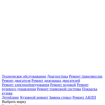
построить маршрут
построить маршрут
записаться
Мичуринский
ул. Удальцова, 60, к.7
Ежедневно с 8:00 до 22:00
+7 (499) 460-69-76
построить маршрут
построить маршрут
записаться
ДМИТРОВКА
Лобненская д.17 к.8
Ежедневно с 8:00 до 22:00
+7 (499) 450-63-77
Техническое обслуживание
Диагностика
Ремонт трансмиссии
Ремонт двигателя
Ремонт дизельных двигателей
Ремонт электрооборудования
Ремонт ходовой
Ремонт
рулевого управления
Ремонт тормозной системы
Покраска
кузова
построить маршрут
построить маршрут
записаться
Детейлинг
Кузовной ремонт
Замена стекол
Ремонт АКПП
Выбрать марку