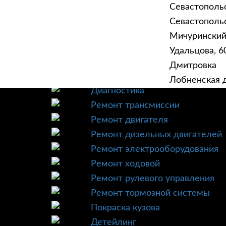
Севастополь
Севастопольск
Мичурински
Удальцова, 60
ГЛАВНАЯ
УСЛУ
Дмитровка
Техническое обслуживание
Лобненская д
Диагностика
Ремонт трансмиссии
Ремонт двигателя
Ремонт дизельных двигателей
Ремонт электрооборудования
Ремонт ходовой
Ремонт рулевого управления
Ремонт тормозной системы
Покраска кузова
Детейлинг