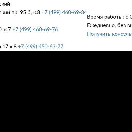
ский
ий пр. 95 б, к.8
+7 (499) 460-69-84
Время работы: с 0
й
Ежедневно, без в
, к.7
+7 (499) 460-69-76
Получить консул
ГИ
ПРАЙС ЛИСТ
АК
.17 к.8
+7 (499) 450-63-77