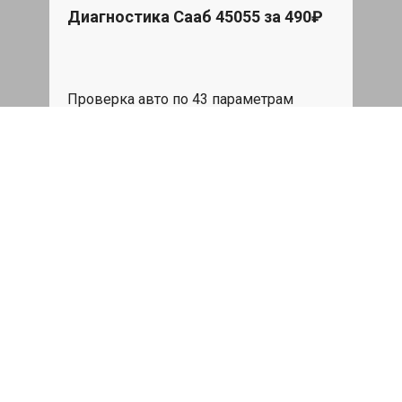
Диагностика Сааб 45055 за 490₽
Бес
При 
Star
Проверка авто по 43 параметрам
авто
539 руб
я
Записаться
Детейлинг Saab 9-5 цена: