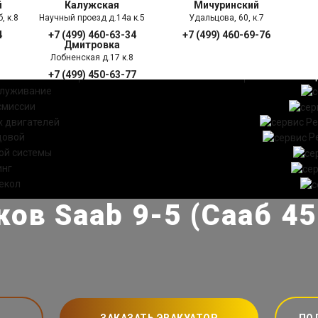
й
Калужская
Мичуринский
, к.8
Научный проезд д.14а к.5
Удальцова, 60, к.7
4
+7 (499) 460-63-34
+7 (499) 460-69-76
Дмитровка
Лобненская д.17 к.8
+7 (499) 450-63-77
УГИ
ПРАЙС ЛИСТ
АКЦ
служивание
смиссии
 двигателей
Ре
довой
Р
ой системы
инг
екол
ов Saab 9-5 (Сааб 4
ЗАКАЗАТЬ ЭВАКУАТОР
ПО