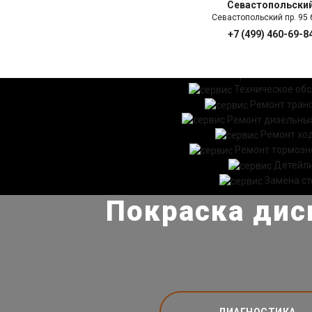
Севастопольски
Севастопольский пр. 95 б
+7 (499) 460-69-8
ГЛАВНАЯ
УСЛ
Техническое об
Ремонт тран
Ремонт дизельных
Ремонт хо
Ремонт тормозн
Детейл
Замена ст
Покраска диск
ДИАГНОСТИКА