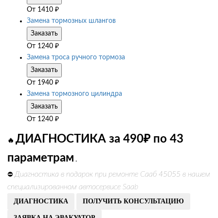
От
1410
₽
Замена тормозных шлангов
Заказать
От
1240
₽
Замена троса ручного тормоза
Заказать
От
1940
₽
Замена тормозного цилиндра
Заказать
От
1240
₽
ДИАГНОСТИКА за 490₽ по 43
🔥
параметрам
.
Диагностика в подарок при ремонте Сааб 45055 в нашем
⛔
специализированном автосервисе Saab
ДИАГНОСТИКА
ПОЛУЧИТЬ КОНСУЛЬТАЦИЮ
ЗАЯВКА НА ЭВАКУАТОР