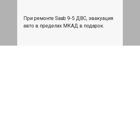
При ремонте Saab 9-5 ДВС, эвакуация
авто в пределах МКАД в подарок.
Записаться
Сделаем дешевле
При калькуляции на руках из другого
сервиса - эти же работы и запчасти по
более низкой цене