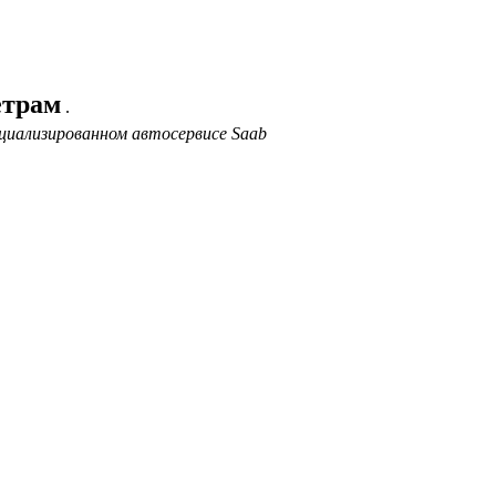
етрам
.
циализированном автосервисе Saab