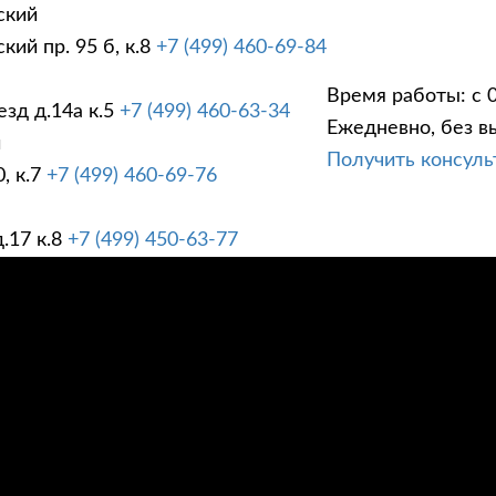
ский
ий пр. 95 б, к.8
+7 (499) 460-69-84
Время работы: с 0
зд д.14а к.5
+7 (499) 460-63-34
Ежедневно, без в
ГИ
ПРАЙС ЛИСТ
АК
й
Получить консул
, к.7
+7 (499) 460-69-76
.17 к.8
+7 (499) 450-63-77