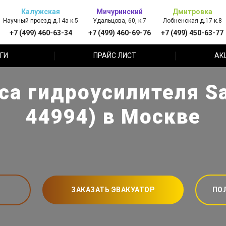
Калужская
Мичуринский
Дмитровка
Научный проезд д.14а к.5
Удальцова, 60, к.7
Лобненская д.17 к.8
+7 (499) 460-63-34
+7 (499) 460-69-76
+7 (499) 450-63-77
ГИ
ПРАЙС ЛИСТ
АК
са гидроусилителя Sa
44994) в Москве
ЗАКАЗАТЬ ЭВАКУАТОР
ПО