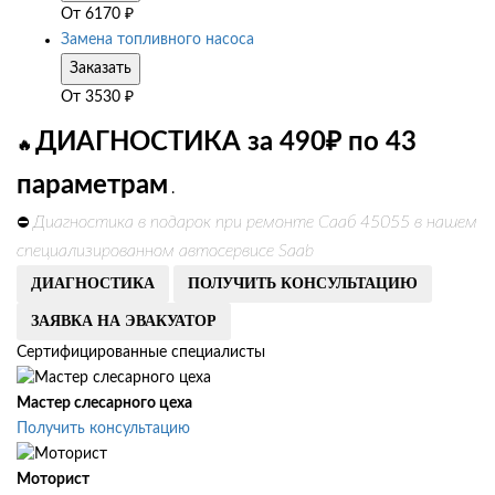
От
6170
₽
Замена топливного насоса
Заказать
От
3530
₽
ДИАГНОСТИКА за 490₽ по 43
🔥
параметрам
.
Диагностика в подарок при ремонте Сааб 45055 в нашем
⛔
специализированном автосервисе Saab
ДИАГНОСТИКА
ПОЛУЧИТЬ КОНСУЛЬТАЦИЮ
ЗАЯВКА НА ЭВАКУАТОР
Сертифицированные специалисты
Мастер слесарного цеха
Получить консультацию
Моторист