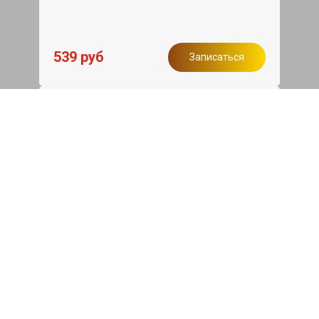
539 руб
Записаться
Бесплатный эвакуатор
При ремонте Saab ДВС, эвакуация авто
в пределах МКАД в подарок.
Записаться
Сделаем дешевле