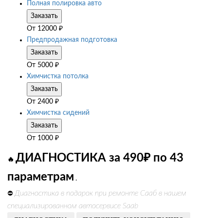
Полная полировка авто
Заказать
От
12000
₽
Предпродажная подготовка
Заказать
От
5000
₽
Химчистка потолка
Заказать
От
2400
₽
Химчистка сидений
Заказать
От
1000
₽
ДИАГНОСТИКА за 490₽ по 43
🔥
параметрам
.
Диагностика в подарок при ремонте Сааб в нашем
⛔
специализированном автосервисе Saab