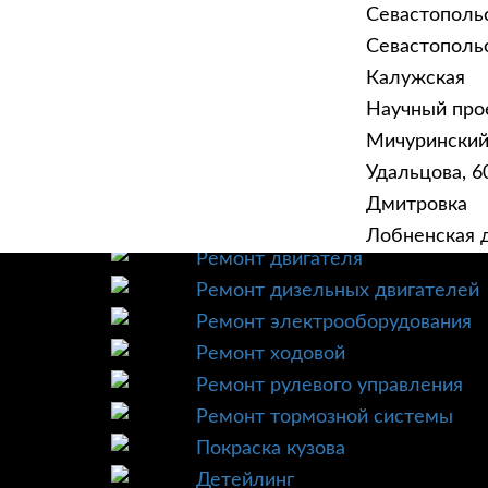
Севастополь
Севастопольск
Калужская
Научный прое
ГЛАВНАЯ
УСЛУ
Мичурински
Техническое обслуживание
Удальцова, 60
Диагностика
Дмитровка
Ремонт трансмиссии
Лобненская д
Ремонт двигателя
Ремонт дизельных двигателей
Ремонт электрооборудования
Ремонт ходовой
Ремонт рулевого управления
Ремонт тормозной системы
Покраска кузова
Детейлинг