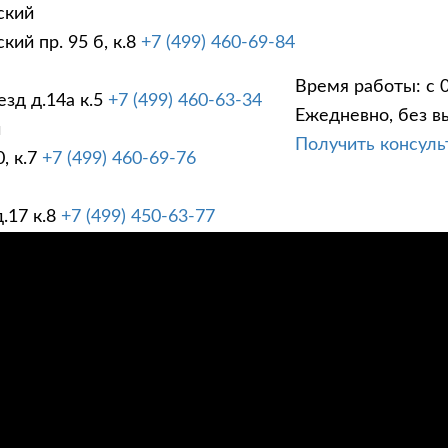
ский
ий пр. 95 б, к.8
+7 (499) 460-69-84
Время работы: с 0
зд д.14а к.5
+7 (499) 460-63-34
Ежедневно, без в
ГИ
ПРАЙС ЛИСТ
АК
й
Получить консул
, к.7
+7 (499) 460-69-76
.17 к.8
+7 (499) 450-63-77