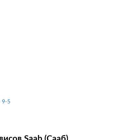
 9-5
исов Saab (Сааб)